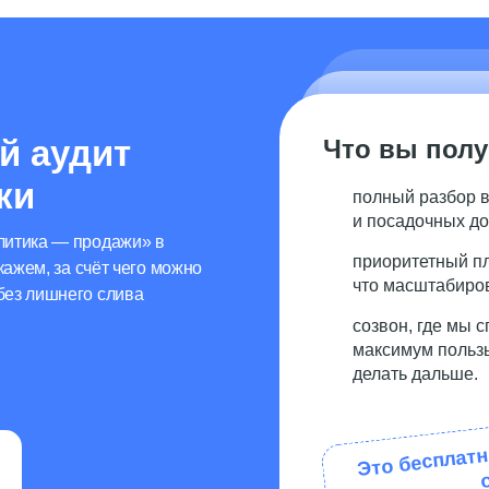
й аудит
Что вы полу
ки
полный разбор в
и посадочных до
литика — продажи» в
приоритетный пл
кажем, за счёт чего можно
что масштабиров
без лишнего слива
созвон, где мы 
максимум пользы
делать дальше.
Это бесплатн