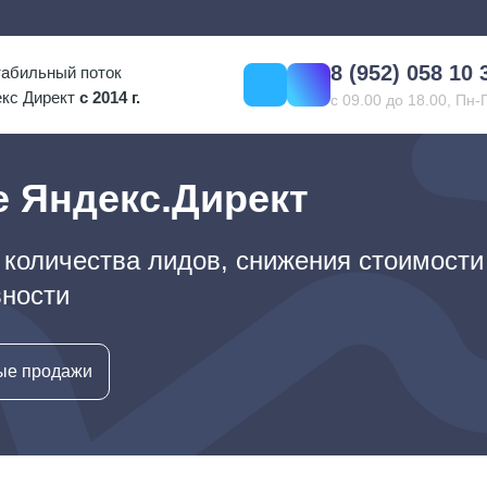
8 (952) 058 10 
табильный поток
Telegram
Max
екc Директ
с 2014 г.
с 09.00 до 18.00, Пн-
е Яндекс.Директ
оличества лидов, снижения стоимости
вности
ые продажи