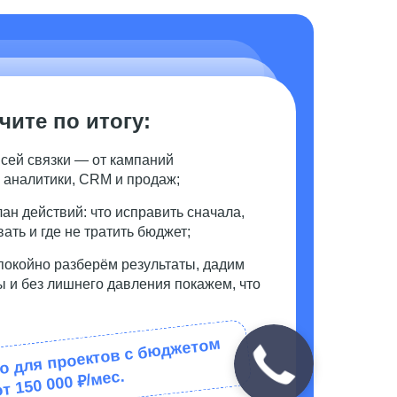
чите по итогу:
сей связки — от кампаний
 аналитики, CRM и продаж;
ан действий: что исправить сначала,
ать и где не тратить бюджет;
спокойно разберём результаты, дадим
 и без лишнего давления покажем, что
о для проектов с бюджетом
от 150 000 ₽/мес.