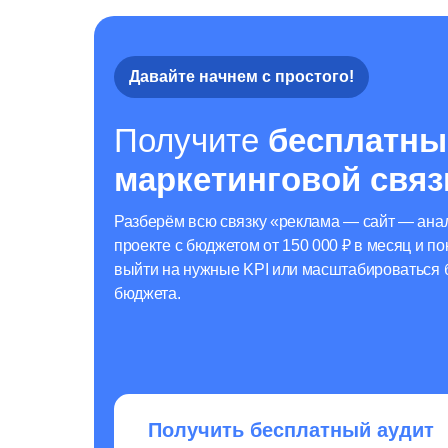
Давайте начнем с простого!
Получите
бесплатны
маркетинговой связ
Разберём всю связку «реклама — сайт — ана
проекте с бюджетом от 150 000 ₽ в месяц и по
выйти на нужные KPI или масштабироваться 
бюджета.
Получить бесплатный аудит