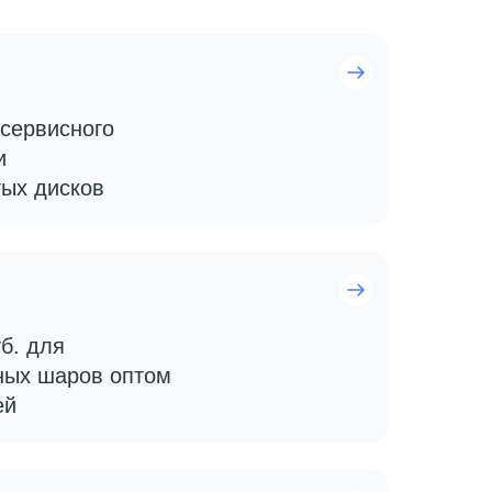
 сервисного
и
ых дисков
б. для
ных шаров оптом
ей