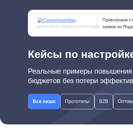
Привлекаем с
заявок из Янд
агентство по трафику полного цикла
Кейсы по настройк
Реальные примеры повышения к
бюджетов без потери эффекти
Все ниши
Прототипы
B2B
Оптов