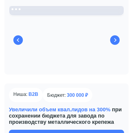
до —
После 225 руб.
Количество заявок
до 0
Назад
Вперёд
После 260
в месяц
Стоимость квал. лида
до —
После 1400 руб.
Ниша:
B2B
Бюджет:
300 000 ₽
Увеличили объем квал.лидов на 300%
при
сохранении бюджета для завода по
производству металлического крепежа