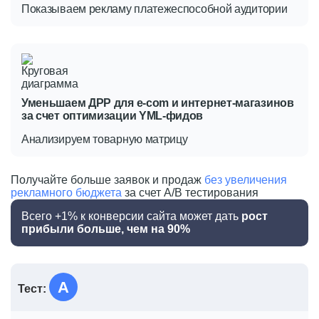
Показываем рекламу
платежеспособной аудитории
Уменьшаем ДРР для e-com и интернет-магазинов
за счет оптимизации YML-фидов
Анализируем товарную матрицу
Получайте больше заявок и продаж
без увеличения
рекламного бюджета
за счет
A/B тестирования
Всего +1% к конверсии сайта
может дать
рост
прибыли больше,
чем на 90%
Тест
Конверсия сайта
A
Посещаемость
Средний