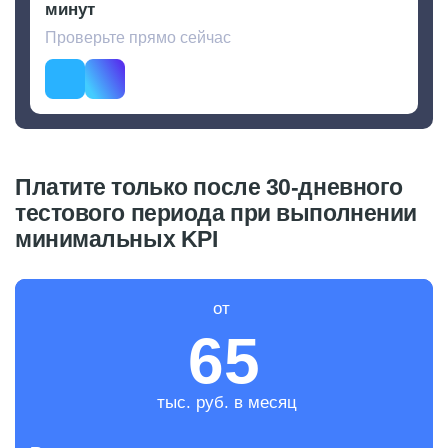
минут
Проверьте прямо сейчас
Telegram
Max
Платите только после 30-дневного
тестового периода при выполнении
минимальных KPI
от
65
тыс. руб. в месяц