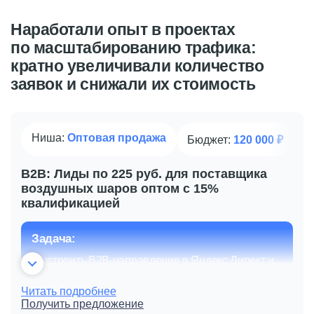
Наработали опыт в проектах
по масштабированию трафика:
кратно увеличивали количество
заявок и снижали их стоимость
Ниша:
Оптовая продажа
Бюджет:
120 000 ₽
B2B: Лиды по 225 руб. для поставщика
воздушных шаров оптом с 15%
квалификацией
Задача:
Выстроить B2B-направление в Яндекс.Директ и
Показать все элементы
найти устойчивые связки
Читать подробнее
Получить предложение
Стоимость заявки