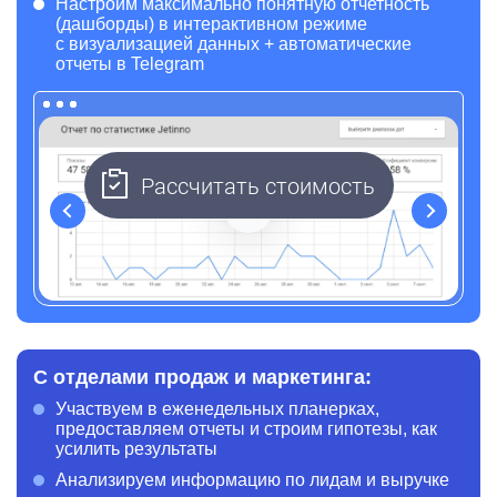
Настроим максимально понятную отчетность
(дашборды) в интерактивном режиме
с визуализацией данных + автоматические
отчеты в Telegram
Рассчитать стоимость
Назад
Вперёд
С отделами продаж и маркетинга:
Участвуем в еженедельных планерках,
предоставляем отчеты и строим гипотезы,
как
усилить результаты
Анализируем информацию по лидам и выручке